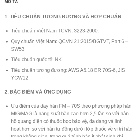
MÔ TẢ
1. TIÊU CHUẨN TƯƠNG ĐƯƠNG VÀ HỢP CHUẨN
Tiêu chuẩn Việt Nam TCVN: 3223-2000.
Quy chuẩn Việt Nam: QCVN 21:2015/BGTVT, Part 6 –
SW53
Tiêu chuẩn quốc tế: NK
Tiêu chuẩn tương đương: AWS A5.18 ER 70S-6, JIS
YGW12
2. ĐẶC ĐIỂM VÀ ỨNG DỤNG
Ưu điểm của dây hàn FM – 70S theo phương pháp hàn
MIG/MAG là năng suất hàn cao hơn 2,5 lần so với hàn
hồ quang điện có thuốc bọc bảo vệ, đa dạng và linh
hoạt hơn so với hàn tự động dưới lớp thuốc về vị trí hàn
trong không gian, trong quá trình hàn ít phát sinh khí