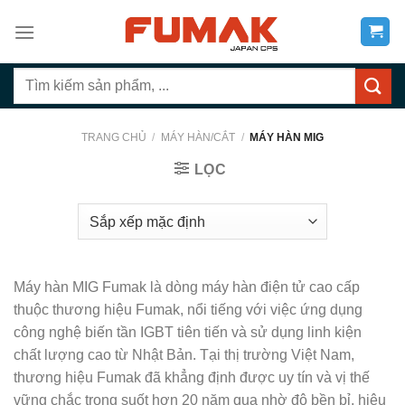
Bỏ
qua
nội
Tìm
dung
kiếm:
TRANG CHỦ
/
MÁY HÀN/CẮT
/
MÁY HÀN MIG
LỌC
Máy hàn MIG Fumak là dòng máy hàn điện tử cao cấp
thuộc thương hiệu Fumak, nổi tiếng với việc ứng dụng
công nghệ biến tần IGBT tiên tiến và sử dụng linh kiện
chất lượng cao từ Nhật Bản. Tại thị trường Việt Nam,
thương hiệu Fumak đã khẳng định được uy tín và vị thế
vững chắc trong suốt hơn 20 năm qua nhờ độ bền bỉ, hiệu