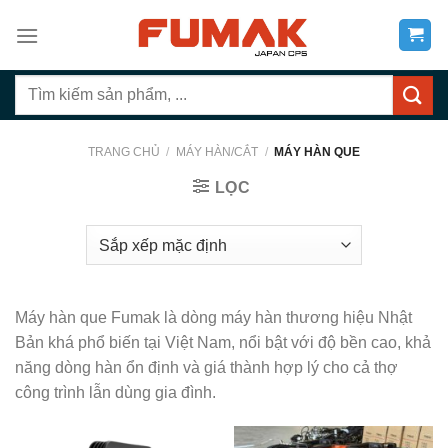
Bỏ
qua
nội
Tìm
dung
kiếm:
TRANG CHỦ
/
MÁY HÀN/CẮT
/
MÁY HÀN QUE
LỌC
Máy hàn que Fumak là dòng máy hàn thương hiệu Nhật
Bản khá phổ biến tại Việt Nam, nổi bật với độ bền cao, khả
năng dòng hàn ổn định và giá thành hợp lý cho cả thợ
công trình lẫn dùng gia đình.