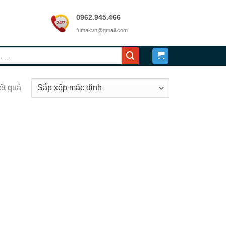
0962.945.466
fumakvn@gmail.com
ết quả