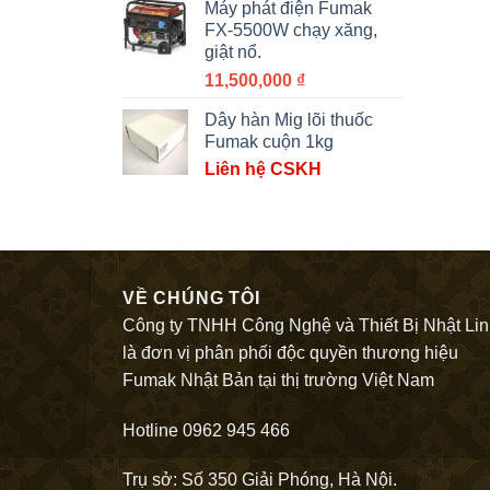
Máy phát điện Fumak
FX-5500W chạy xăng,
giật nổ.
11,500,000
₫
Dây hàn Mig lõi thuốc
Fumak cuộn 1kg
Liên hệ CSKH
VỀ CHÚNG TÔI
Công ty TNHH Công Nghệ và Thiết Bị Nhật Li
là đơn vị phân phối độc quyền thương hiệu
Fumak Nhật Bản tại thị trường Việt Nam
Hotline 0962 945 466
Trụ sở: Số 350 Giải Phóng, Hà Nội.