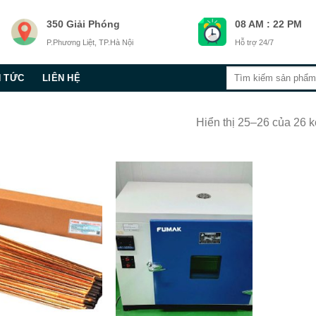
350 Giải Phóng
08 AM : 22 PM
P.Phương Liệt, TP.Hà Nội
Hỗ trợ 24/7
Tìm
N TỨC
LIÊN HỆ
kiếm:
Hiển thị 25–26 của 26 k