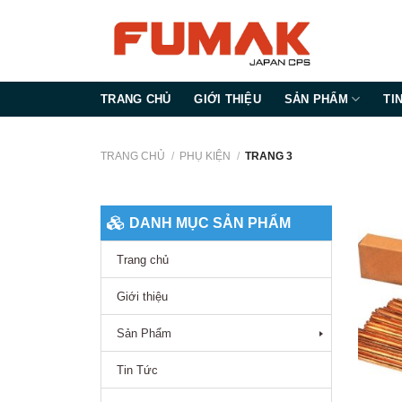
Bỏ
qua
nội
dung
TRANG CHỦ
GIỚI THIỆU
SẢN PHẨM
TI
TRANG CHỦ
/
PHỤ KIỆN
/
TRANG 3
DANH MỤC SẢN PHẨM
Trang chủ
Giới thiệu
Sản Phẩm
Tin Tức