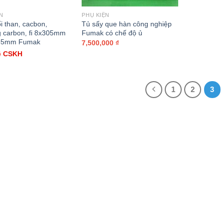
N
PHỤ KIỆN
i than, cacbon,
Tủ sấy que hàn công nghiệp
g carbon, fi 8x305mm
Fumak có chế độ ủ
355mm Fumak
7,500,000
₫
ệ CSKH
1
2
3