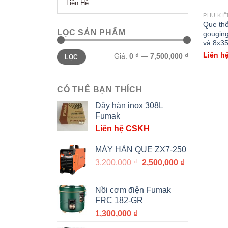
Liên Hệ
PHỤ KIỆ
Que thổ
LỌC SẢN PHẨM
gougin
và 8x
Giá
Giá
Liên h
Giá:
0 ₫
—
7,500,000 ₫
LỌC
tối
tối
thiểu
đa
CÓ THỂ BẠN THÍCH
Dây hàn inox 308L
Fumak
Liên hệ CSKH
MÁY HÀN QUE ZX7-250
Giá
Giá
3,200,000
₫
2,500,000
₫
gốc
hiện
là:
tại
Nồi cơm điện Fumak
3,200,000 ₫.
là:
FRC 182-GR
2,500,000 ₫.
1,300,000
₫