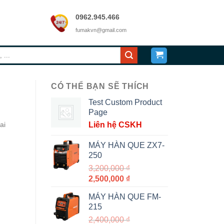
0962.945.466
fumakvn@gmail.com
CÓ THỂ BẠN SẼ THÍCH
Test Custom Product
Page
ai
Liên hệ CSKH
MÁY HÀN QUE ZX7-
250
3,200,000
₫
Giá
Giá
2,500,000
₫
gốc
hiện
MÁY HÀN QUE FM-
là:
tại
215
3,200,000 ₫.
là:
2,400,000
₫
2,500,000 ₫.