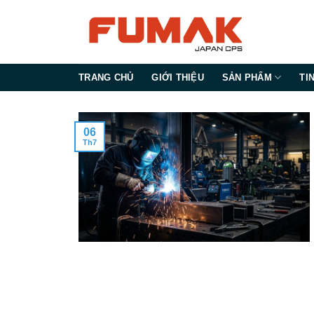
Bỏ
qua
nội
dung
TRANG CHỦ
GIỚI THIỆU
SẢN PHẨM
TI
06
Th7