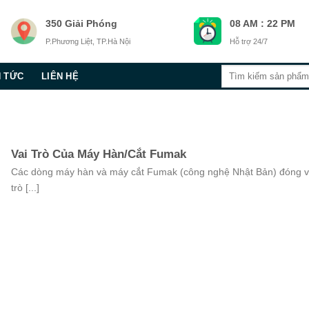
350 Giải Phóng
08 AM : 22 PM
P.Phương Liệt, TP.Hà Nội
Hỗ trợ 24/7
Tìm
N TỨC
LIÊN HỆ
kiếm:
Vai Trò Của Máy Hàn/Cắt Fumak
Các dòng máy hàn và máy cắt Fumak (công nghệ Nhật Bản) đóng v
trò [...]