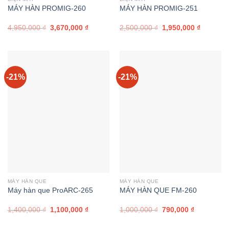
MÁY HÀN PROMIG-260
MÁY HÀN PROMIG-251
Giá
Giá
Giá
Giá
4,950,000
₫
3,670,000
₫
2,500,000
₫
1,950,000
₫
gốc
hiện
gốc
hiện
là:
tại
là:
tại
4,950,000 ₫.
là:
2,500,000 ₫.
là:
3,670,000 ₫.
1,950,00
-21%
-21%
MÁY HÀN QUE
MÁY HÀN QUE
Máy hàn que ProARC-265
MÁY HÀN QUE FM-260
Giá
Giá
Giá
Giá
1,400,000
₫
1,100,000
₫
1,000,000
₫
790,000
₫
gốc
hiện
gốc
hiện
là:
tại
là:
tại