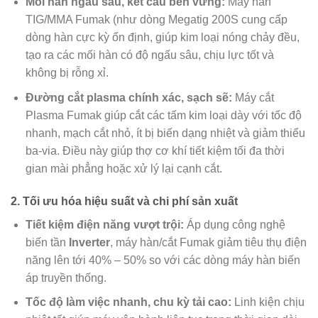
Mối hàn ngấu sâu, kết cấu bền vững:
Máy hàn
TIG/MMA Fumak (như dòng Megatig 200S cung cấp
dòng hàn cực kỳ ổn định, giúp kim loại nóng chảy đều,
tạo ra các mối hàn có độ ngấu sâu, chịu lực tốt và
không bị rỗng xỉ.
Đường cắt plasma chính xác, sạch sẽ:
Máy cắt
Plasma Fumak giúp cắt các tấm kim loại dày với tốc độ
nhanh, mạch cắt nhỏ, ít bị biến dạng nhiệt và giảm thiểu
ba-via. Điều này giúp thợ cơ khí tiết kiệm tối đa thời
gian mài phẳng hoặc xử lý lại cạnh cắt.
2. Tối ưu hóa hiệu suất và chi phí sản xuất
Tiết kiệm điện năng vượt trội:
Áp dụng công nghệ
biến tần
Inverter
, máy hàn/cắt Fumak giảm tiêu thụ điện
năng lên tới 40% – 50% so với các dòng máy hàn biến
áp truyền thống.
Tốc độ làm việc nhanh, chu kỳ tải cao:
Linh kiện chịu