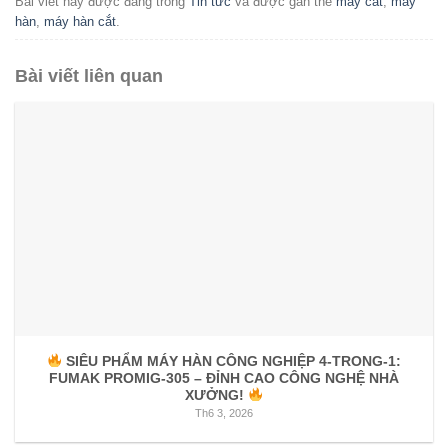
Bài viết này được đăng trong
Tin tức
và được gắn thẻ
máy cắt
,
máy
hàn
,
máy hàn cắt
.
Bài viết liên quan
SIÊU PHẨM MÁY HÀN CÔNG NGHIỆP 4-TRONG-1:
FUMAK PROMIG-305 – ĐỈNH CAO CÔNG NGHỆ NHÀ
XƯỞNG!
Th6 3, 2026