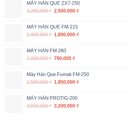
MÁY HÀN QUE ZX7-250
Giá
Giá
3,200,000
₫
2,500,000
₫
gốc
hiện
là:
tại
MÁY HÀN QUE FM-215
3,200,000 ₫.
là:
Giá
Giá
2,400,000
₫
1,800,000
₫
2,500,000 ₫.
gốc
hiện
là:
tại
MÁY HÀN FM-260
2,400,000 ₫.
là:
Giá
Giá
1,000,000
₫
790,000
₫
1,800,000 ₫.
gốc
hiện
là:
tại
Máy Hàn Que Fumak FM-250
1,000,000 ₫.
là:
Giá
Giá
2,500,000
₫
1,950,000
₫
790,000 ₫.
gốc
hiện
là:
tại
MÁY HÀN PROTIG-200
2,500,000 ₫.
là:
Giá
Giá
3,850,000
₫
3,200,000
₫
1,950,000 ₫.
gốc
hiện
là:
tại
3,850,000 ₫.
là:
3,200,000 ₫.