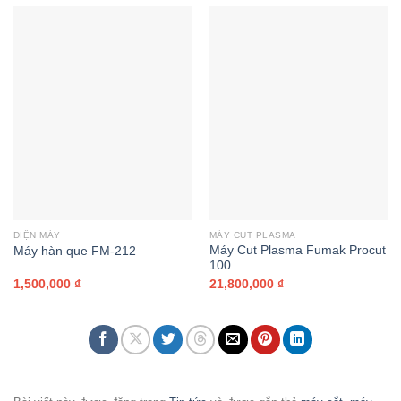
1,400,000 ₫.
là:
1,000,000 ₫.
là:
1,100,000 ₫.
790,000 ₫.
ĐIỆN MÁY
MÁY CUT PLASMA
Máy Cut Plasma Fumak Procut
Máy hàn que FM-212
100
1,500,000
₫
21,800,000
₫